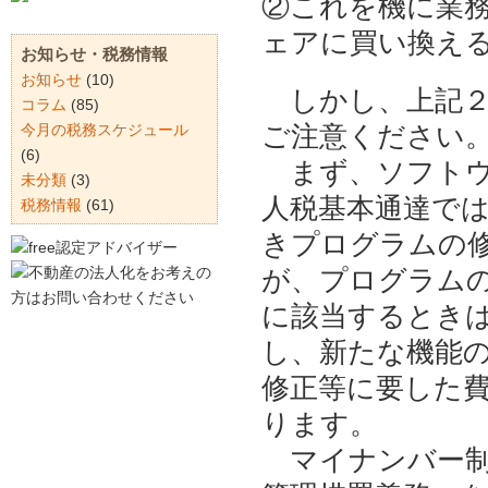
②これを機に業
ェアに買い換え
お知らせ・税務情報
お知らせ
(10)
しかし、上記２
コラム
(85)
今月の税務スケジュール
ご注意ください
(6)
まず、ソフトウ
未分類
(3)
人税基本通達で
税務情報
(61)
きプログラムの
が、プログラム
に該当するとき
し、新たな機能
修正等に要した
ります。
マイナンバー制