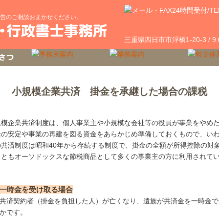
告のご相談おまかせください。
三重県四日市市浮橋1-20-3 / 9
小規模企業共済 掛金を承継した場合の課税
規模企業共済制度は、個人事業主や小規模な会社等の役員が事業をやめ
活の安定や事業の再建を図る資金をあらかじめ準備しておくもので、い
の共済制度は昭和40年から存続する制度で、掛金の全額が所得控除の対
っともオーソドックスな節税商品として多くの事業主の方に利用されて
一時金を受け取る場合
共済契約者（掛金を負担した人）が亡くなり、遺族が共済金を一時金で
かです。