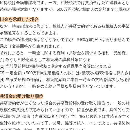
所得税は全額非課税です。一方、相続税法では共済金は死亡退職金とし
続税の課税対象となりますが、500万円×法定相続人の金額まで非課税
掛金を承継した場合
なお一時金の請求に代えて、相続人が共済契約者である被相続人の事業
承継通算をすることもできます。
この場合の課税関係はどうなるかですが、明確な取扱いはありませんで
局より文書回答が公表されました。
それによると、一時金に関する権利（共済金を請求する権利「受給権」
[1] みなし相続財産として相続税の課税対象になる
[2] 当該受給権は相続税法に規定する退職手当金等に含まれる
[3] 一定金額（500万円×法定相続人の数）は相続税の課税価格に算入
[4] 当該受給権の評価は、相続開始時に本件一時金の支給を請求した
というもので、一時金の支給と同様な取扱内容となっています。
共済金の受け取り順位
共済契約者が亡くなった場合の共済受給権の受け取り順位は、一般の相
規模企業共済法で定められていますので、留意が必要です。具体的な受
第1順位は配偶者（内縁関係者も含む）で、第2順位以下は共済者が亡
生計を維持していた方で子、父母、孫等と続き、そして次に、共済契約
った方で子、父母、孫等の順位となっています。