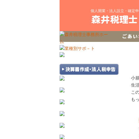
個人開業・法人設立・確定申
小
生
こ
も